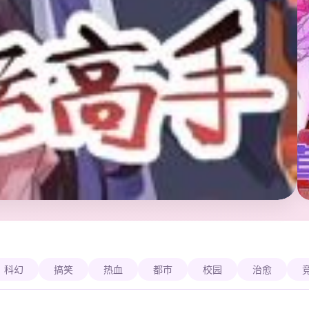
科幻
搞笑
热血
都市
校园
治愈