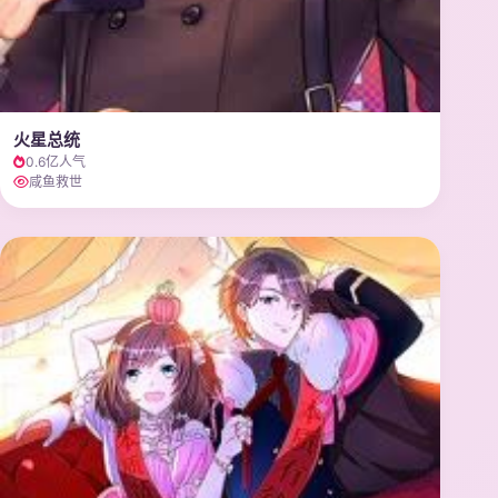
火星总统
0.6亿人气
咸鱼救世