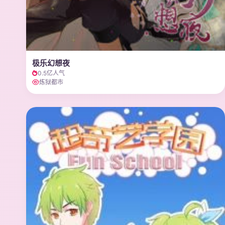
极乐幻想夜
0.5亿人气
炼狱都市