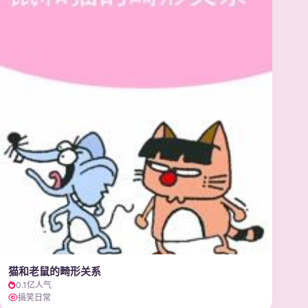
猫和老鼠的畸形关系
0.1亿人气
搞笑日常