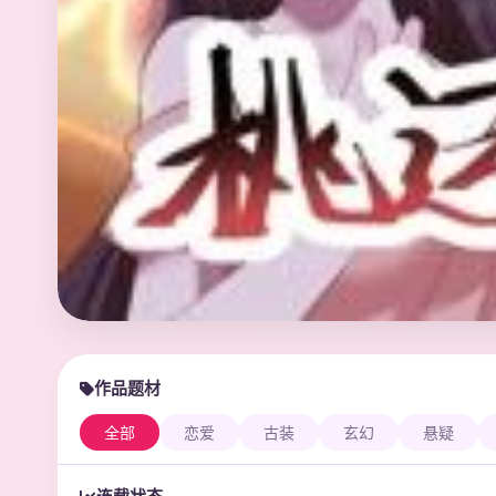
作品题材
全部
恋爱
古装
玄幻
悬疑