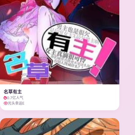
名草有主
0.7亿人气
光头幸运E