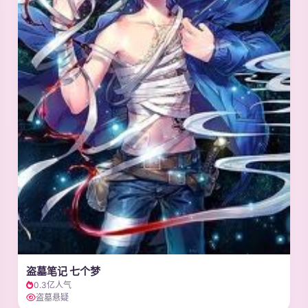
盗墓笔记 七个梦
0.3亿人气
盗墓悬疑