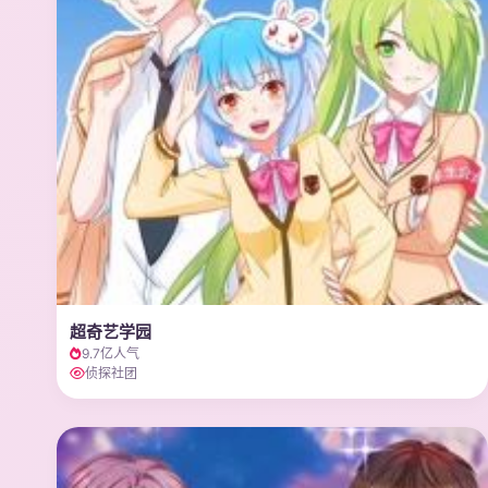
超奇艺学园
9.7亿人气
侦探社团