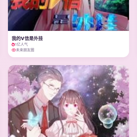
我的V信是外挂
1亿人气
未来朋友圈