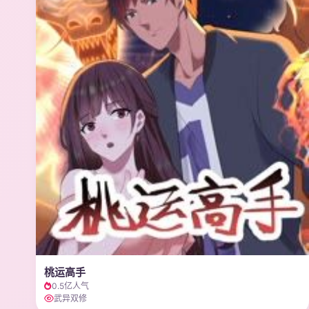
桃运高手
0.5亿人气
武异双修