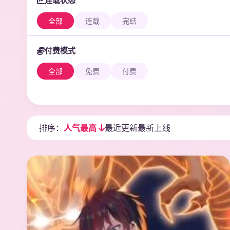
连载状态
全部
连载
完结
付费模式
全部
免费
付费
排序：
人气最高
最近更新
最新上线